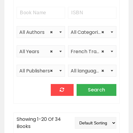
All Authors
×
All Categories
×
All Years
×
French Translation
×
All Publishers
×
All languages
×
Showing 1-20 Of 34
Books