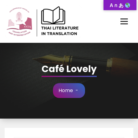
Skip
A ก あ
to
Content
Thai-Translated Literature Database
Café Lovely
Home
-