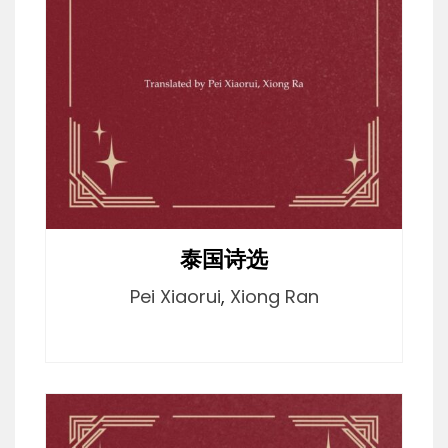
泰国诗选
Pei Xiaorui
,
Xiong Ran