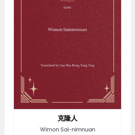
克隆人
Wimon Sai-nimnuan