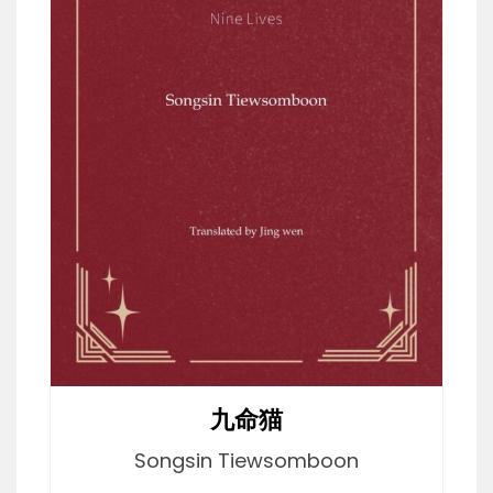
九命猫
Songsin Tiewsomboon