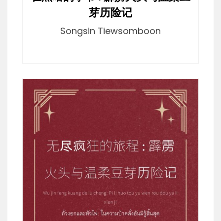
芽历险记
Songsin Tiewsomboon