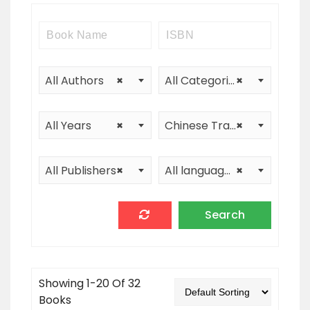
All Authors
×
All Categories
×
All Years
×
Chinese Translation
×
All Publishers
×
All languages
×
Showing 1-20 Of 32
Books