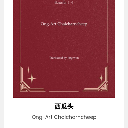
西瓜头
Ong-Art Chaicharncheep