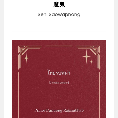
魔鬼
Seni Saowaphong