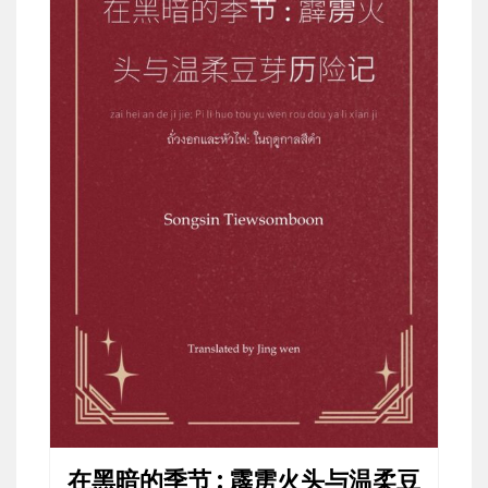
在黑暗的季节 : 霹雳火头与温柔豆