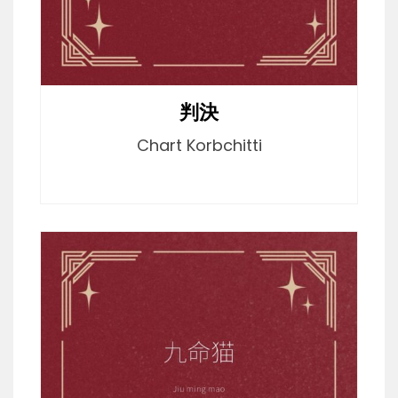
判決
Chart Korbchitti