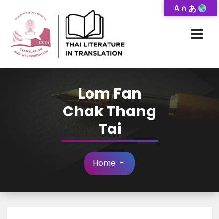
Skip
A ก あ
to
Content
Thai-Translated Literature Database
Lom Fan
Chak Thang
Tai
Home
-