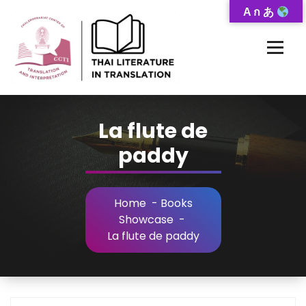
Skip
A ก あ
to
Content
Thai-Translated Literature Database
La flute de
paddy
Home
-
Books
Showcase
-
La flute de paddy