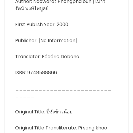
Author: Naowarat Phongphaibun | เนาว
รัตน์ พงษ์ไพบูลย์
First Publish Year: 2000
Publisher: [No Information]
Translator: Fédéric Debono
ISBN: 9748588866
_________________________
_____
Original Title: ปี่ซังข้าวน้อย
Original Title Transliterate: Pi sang khao