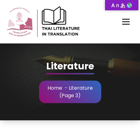
Skip
A ก あ
to
Content
Thai-Translated Literature Database
Literature
Home
-
Literature
(Page 3)