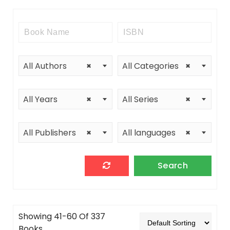
All Authors
×
All Categories
×
All Years
×
All Series
×
All Publishers
×
All languages
×
Showing 41-60 Of 337
Books