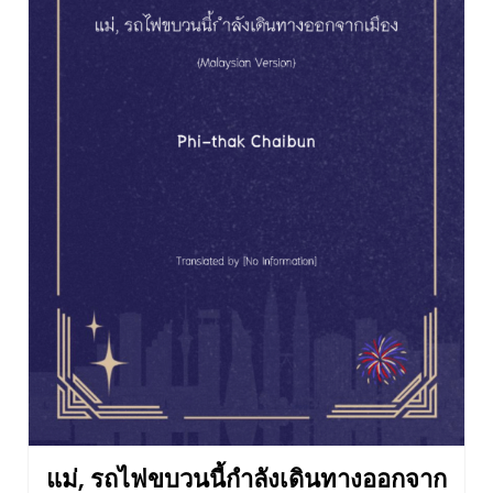
แม่, รถไฟขบวนนี้กำลังเดินทางออกจาก