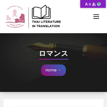
Skip
A ก あ
to
Content
Thai-Translated Literature Database
ロマンス
Home
-