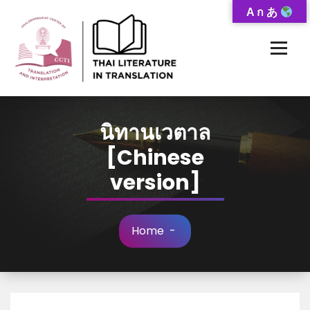
Skip
A ก あ
to
Content
Thai-Translated Literature Database
นิทานเวตาล
[Chinese
version]
Home
-