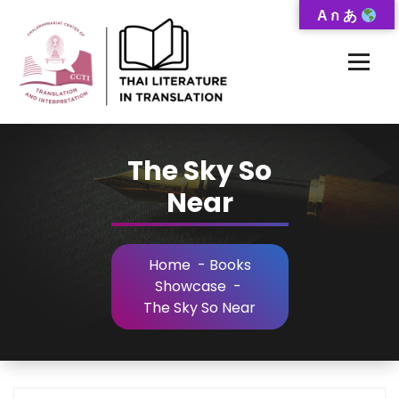
Skip
A ก あ
to
Content
Thai-Translated Literature Database
The Sky So
Near
Home
-
Books
Showcase
-
The Sky So Near