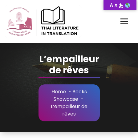
Skip
A ก あ
to
Content
Thai-Translated Literature Database
L’empailleur
de rêves
Home
-
Books
Showcase
-
L’empailleur de
rêves