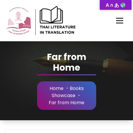
Skip
A ก あ
to
Content
Thai-Translated Literature Database
Far from
Home
Home
-
Books
Showcase
-
Far from Home