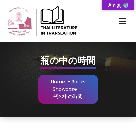
Skip
A ก あ
to
Content
Thai-Translated Literature Database
瓶の中の時間
Home
-
Books
Showcase
-
瓶の中の時間