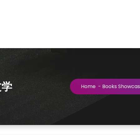
文学
Home
-
Books Showca