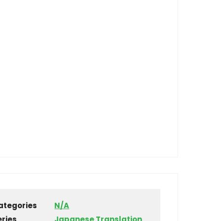
ategories
N/A
eries
Japanese Translation