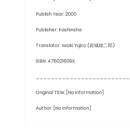
Publish Year: 2000
Publisher: Kashinsha
Translator: Iwaki Yujiro (岩城雄二郎)
ISBN: 476021609X
_________________________
Original Title: [No information]
Author: [No information]