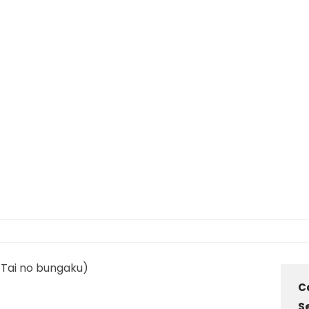
ai no bungaku)
C
S