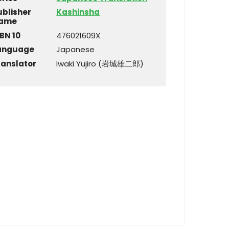
ublisher
Kashinsha
ame
BN 10
476021609X
anguage
Japanese
ranslator
Iwaki Yujiro (岩城雄二郎)