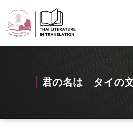
Skip
to
Content
Thai-Translated Literature Database
君の名は タイの