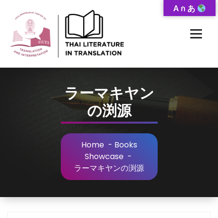
Skip
A ก あ
to
Content
Thai-Translated Literature Database
ラーマキヤン
の渕源
Home
-
Books
Showcase
-
ラーマキヤンの渕源