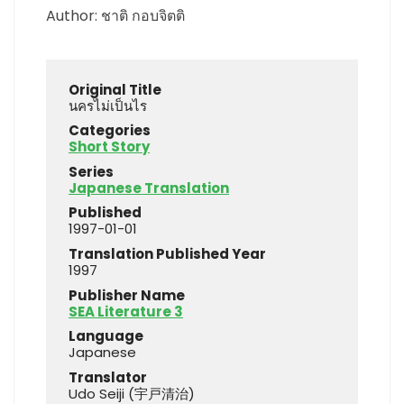
Author: ชาติ กอบจิตติ
Original Title
นครไม่เป็นไร
Categories
Short Story
Series
Japanese Translation
Published
1997-01-01
Translation Published Year
1997
Publisher Name
SEA Literature 3
Language
Japanese
Translator
Udo Seiji (宇戸清治)