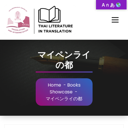
Skip
A ก あ
to
Content
Thai-Translated Literature Database
マイペンライ
の都
Home
-
Books
Showcase
-
マイペンライの都