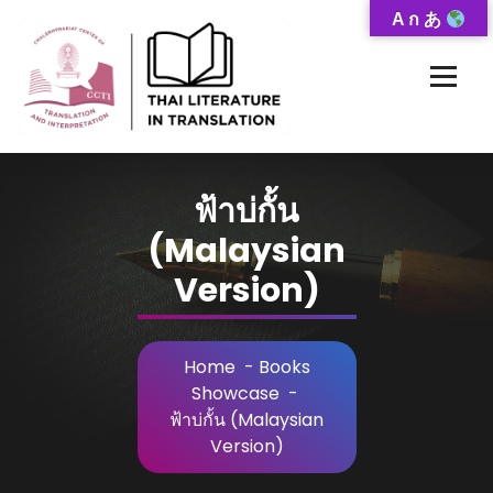
Skip
A ก あ
to
Content
Thai-Translated Literature Database
ฟ้าบ่กั้น
(Malaysian
Version)
Home
-
Books
Showcase
-
ฟ้าบ่กั้น (Malaysian
Version)