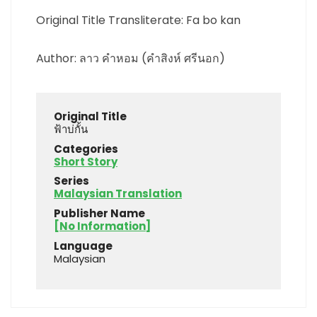
Original Title Transliterate: Fa bo kan
Author: ลาว คำหอม (คำสิงห์ ศรีนอก)
Original Title
ฟ้าบ่กั้น
Categories
Short Story
Series
Malaysian Translation
Publisher Name
[No Information]
Language
Malaysian